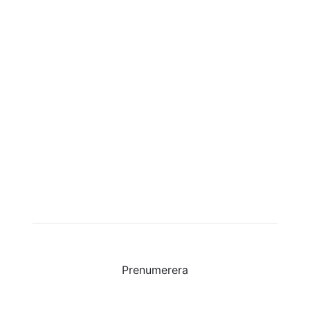
Detta är Saronkyrkan
Second Hand
Prenumerera på Saronkyrkans nyhetsbrev för
att få information om kommande evenemang,
möten med mera.
Prenumerera