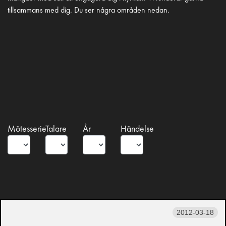
tillsammans med dig. Du ser några områden nedan.
Mötesserie
Talare
År
Händelse
2012-03-18