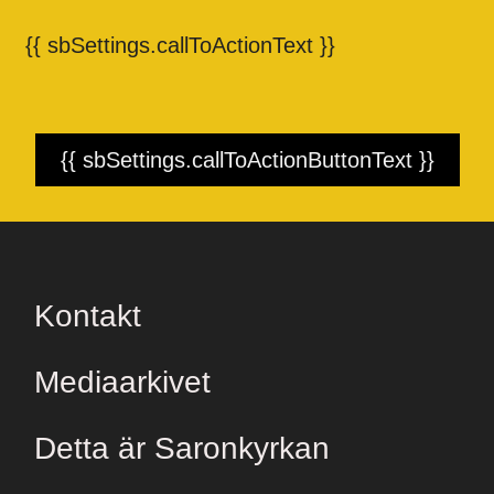
{{ sbSettings.callToActionText }}
{{ sbSettings.callToActionButtonText }}
Kontakt
Mediaarkivet
Detta är Saronkyrkan