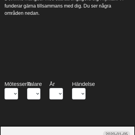
funderar gärna tillsammans med dig. Du ser några
områden nedan.
Mötesserie
Talare
År
Händelse
2020-01-05